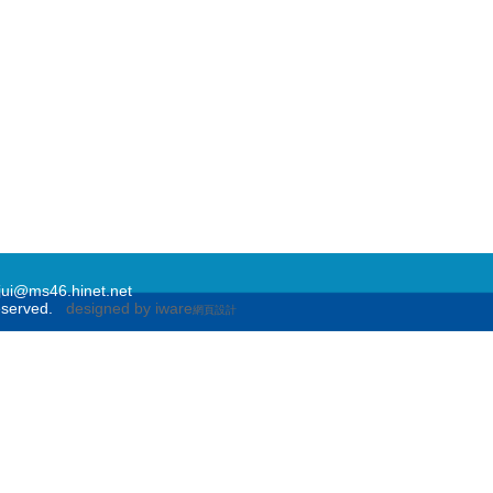
@ms46.hinet.net
eserved.
designed by iware
網頁設計