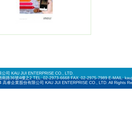
KAU JUI ENTERPRISE CO., LTD.
4樓之2 TEL: 02-2973-6668 FAX: 02-2975-7989 E-MAIL: kaujui
014 高睿企業股份有限公司 KAU JUI ENTERPRISE CO., LTD. All Rights R