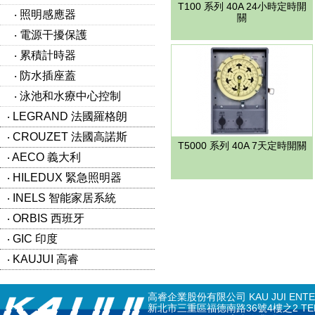
T100 系列 40A 24小時定時開
‧ 照明感應器
關
‧ 電源干擾保護
‧ 累積計時器
‧ 防水插座蓋
‧ 泳池和水療中心控制
‧ LEGRAND 法國羅格朗
‧ CROUZET 法國高諾斯
T5000 系列 40A 7天定時開關
‧ AECO 義大利
‧ HILEDUX 緊急照明器
‧ INELS 智能家居系統
‧ ORBIS 西班牙
‧ GIC 印度
‧ KAUJUI 高睿
高睿企業股份有限公司 KAU JUI ENTERPR
新北市三重區福德南路36號4樓之2 TEL: 02-297