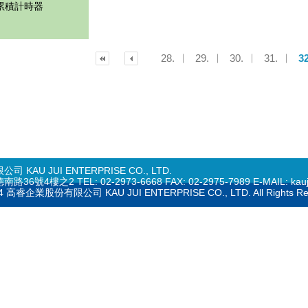
累積計時器
28.
︱
29.
︱
30.
︱
31.
︱
32
KAU JUI ENTERPRISE CO., LTD.
4樓之2 TEL: 02-2973-6668 FAX: 02-2975-7989 E-MAIL: kaujui
014 高睿企業股份有限公司 KAU JUI ENTERPRISE CO., LTD. All Rights R