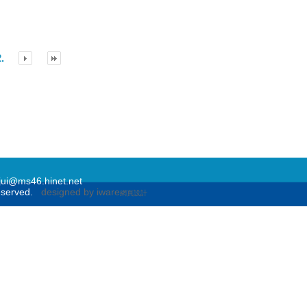
.
@ms46.hinet.net
eserved.
designed by iware
網頁設計